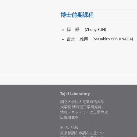
博士前期課程
孫 錚 (Zheng SUN)
吉永 雅博 (Masahiro YOSHINAGA)
Tajiri Laboratory
国立大学法人電気通信大学
大学院 情報理工学研究科
情報・ネットワーク工学専攻
田尻研究室
〒182-8585
東京都調布市調布ヶ丘1-5-1