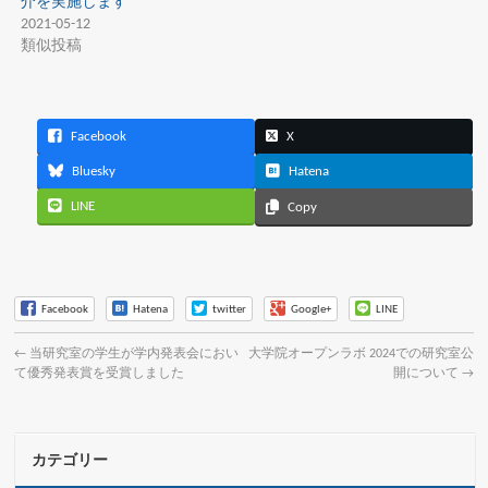
介を実施します
2021-05-12
類似投稿
Facebook
X
Bluesky
Hatena
LINE
Copy
Facebook
Hatena
twitter
Google+
LINE
←
当研究室の学生が学内発表会におい
大学院オープンラボ 2024での研究室公
て優秀発表賞を受賞しました
開について
→
カテゴリー