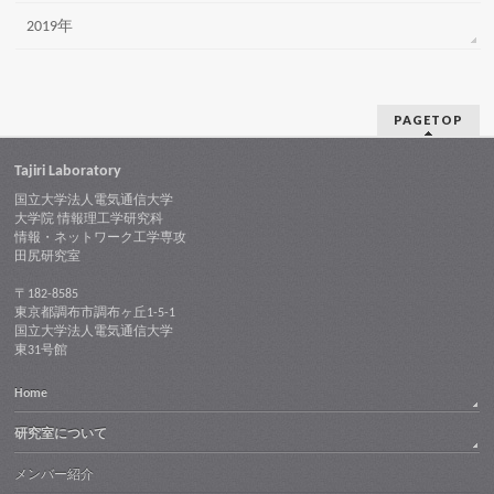
2019年
PAGETOP
Tajiri Laboratory
国立大学法人電気通信大学
大学院 情報理工学研究科
情報・ネットワーク工学専攻
田尻研究室
〒182-8585
東京都調布市調布ヶ丘1-5-1
国立大学法人電気通信大学
東31号館
Home
研究室について
メンバー紹介