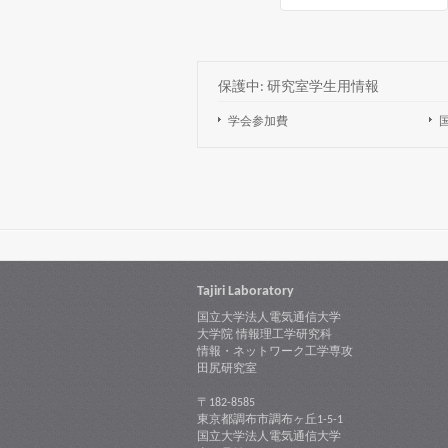
保護中: 研究室学生用情報
学会参加費
Tajiri Laboratory
国立大学法人電気通信大学
大学院 情報理工学研究科
情報・ネットワーク工学専攻
田尻研究室
〒182-8585
東京都調布市調布ヶ丘1-5-1
国立大学法人電気通信大学