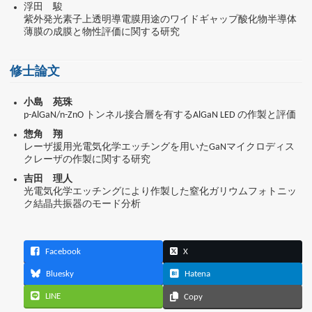
浮田 駿
紫外発光素子上透明導電膜用途のワイドギャップ酸化物半導体
薄膜の成膜と物性評価に関する研究
修士論文
小島 苑珠
p-AlGaN/n-ZnO トンネル接合層を有するAlGaN LED の作製と評価
惣角 翔
レーザ援用光電気化学エッチングを用いたGaNマイクロディス
クレーザの作製に関する研究
吉田 理人
光電気化学エッチングにより作製した窒化ガリウムフォトニッ
ク結晶共振器のモード分析
Facebook
X
Bluesky
Hatena
LINE
Copy