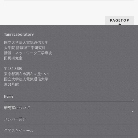
PAGETOP
Tajiri Laboratory
国立大学法人電気通信大学
大学院 情報理工学研究科
情報・ネットワーク工学専攻
田尻研究室
〒182-8585
東京都調布市調布ヶ丘1-5-1
国立大学法人電気通信大学
東31号館
Home
研究室について
メンバー紹介
年間スケジュール